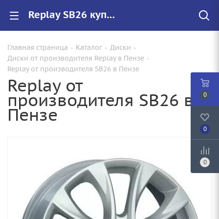
Replay SB26 купить в Пензе, низкие цены на автомобильные диски
Главная страница
-
Каталог
-
Диски
-
Диски от производителя Replay в Пензе
-
Replay от производителя SB26 в Пензе
Replay от
производителя SB26 в
0
Пензе
0
0