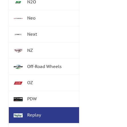
N2O
Neo
Next
NZ
Off-Road Wheels
OZ
PDW
Replay