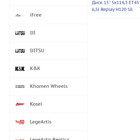
Диск 15'' 5x114,3 ET45
6,5J Replay H120 Sil
iFree
IJI
IJITSU
K&K
Khomen Wheels
Kosei
LegeArtis
LegeArtis Replica