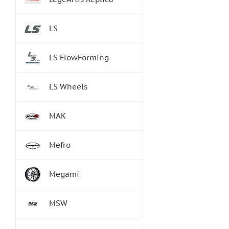
LS
LS FlowForming
LS Wheels
MAK
Mefro
Megami
MSW