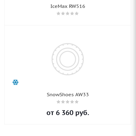
IceMax RW516
SnowShoes AW33
от
6 360
руб.