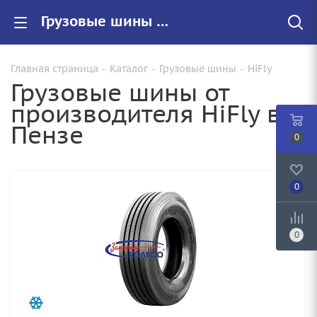
Грузовые шины HiFly купить в Пензе, цены на резину HiFly для грузовиков
Главная страница
-
Каталог
-
Грузовые шины
-
HiFly
Грузовые шины от
производителя HiFly в
Пензе
0
0
0