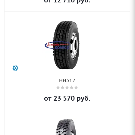
от
12 710
руб.
HH312
от
23 570
руб.