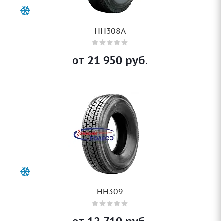
HH308A
от
21 950
руб.
HH309