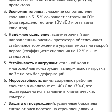
протектора.
Экономия топлива
: снижение сопротивления
качению на 3–5 % сокращает затраты на ГСМ
(подтверждено тестами TÜV SÜD и отзывами
клиентов).
Надёжное сцепление
: асимметричный или
направленный рисунок протектора обеспечивает
стабильное торможение и управляемость на мокрой
дороге (коэффициент сцепления на 12 % выше
стандарта).
Устойчивость к нагрузкам
: стальной корд и
многослойная конструкция выдерживают нагрузки
до 7 т на ось без деформаций.
Морозостойкость
: шины сохраняют рабочие
свойства в диапазоне от −40∘C до +70∘C, что
подтверждено испытаниями в климатических
камерах.
Защита от повреждений
: усиленные боковины
снижают риск порезов на стройплощадках и