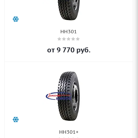
HH301
от
9 770
руб.
HH301+