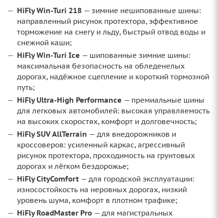
HiFly Win-Turi 218
— зимние нешипованные шины:
направленный рисунок протектора, эффективное
торможение на снегу и льду, быстрый отвод воды и
снежной каши;
HiFly Win‑Turi Ice
— шипованные зимние шины:
максимальная безопасность на обледенелых
дорогах, надёжное сцепление и короткий тормозной
путь;
HiFly Ultra-High Performance
— премиальные шины
для легковых автомобилей: высокая управляемость
на высоких скоростях, комфорт и долговечность;
HiFly SUV AllTerrain
— для внедорожников и
кроссоверов: усиленный каркас, агрессивный
рисунок протектора, проходимость на грунтовых
дорогах и лёгком бездорожье;
HiFly CityComfort
— для городской эксплуатации:
износостойкость на неровных дорогах, низкий
уровень шума, комфорт в плотном трафике;
HiFly RoadMaster Pro
— для магистральных