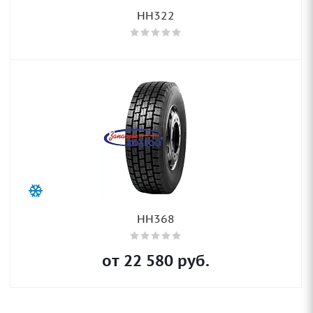
HH322
HH368
от
22 580
руб.