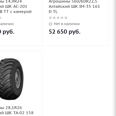
ы 14,9R24
Агрошины 560/60R22,5
ий ШК AC-201
Алтайский ШК IM-35 161
B TT с камерой
D TL
наличии
Нет в наличии
0
руб.
52 650
руб.
ы 28,1R26
ий ШК TA-02 158