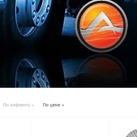
По алфавиту
По цене