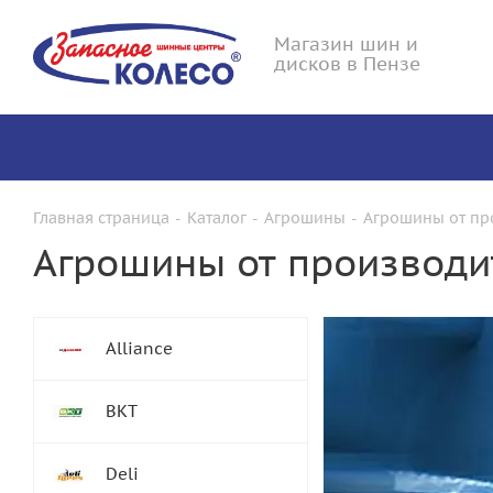
Магазин шин и
дисков в Пензе
Главная страница
-
Каталог
-
Агрошины
-
Агрошины от пр
Агрошины от производи
Alliance
BKT
Deli