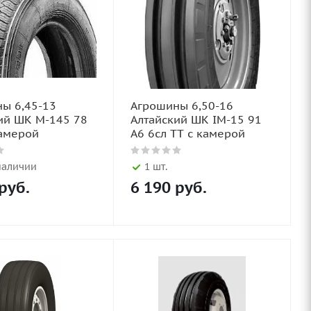
ы 6,45-13
Агрошины 6,50-16
ий ШК М-145 78
Алтайский ШК IM-15 91
камерой
А6 6сл TT с камерой
наличии
1 шт.
руб.
6 190
руб.