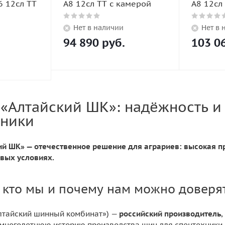
6 12сл TT
A8 12сл TT с камерой
A8 12сл
Нет в наличии
Нет в 
94 890
руб.
103 0
«Алтайский ШК»: надёжность и
хники
й ШК» — отечественное решение для аграриев: высокая п
вых условиях.
 кто мы и почему нам можно доверя
лтайский шинный комбинат») —
российский производитель
многолетнюю историю производства шин для спецтехники, в