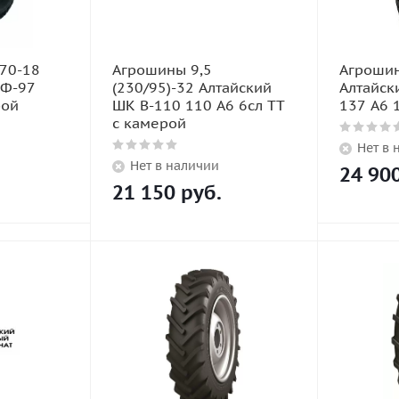
70-18
Агрошины 9,5
Агрошин
КФ-97
(230/95)-32 Алтайский
Алтайск
рой
ШК В-110 110 А6 6сл TT
137 A6 
с камерой
Нет в 
Нет в наличии
24 90
21 150
руб.