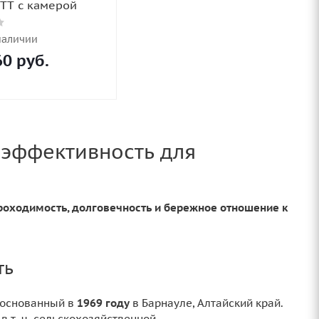
 TT с камерой
наличии
60
руб.
 эффективность для
роходимость, долговечность и бережное отношение к
ть
, основанный в
1969 году
в Барнауле, Алтайский край.
 т. ч. сельскохозяйственной.