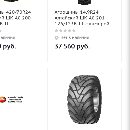
ны 420/70R24
Агрошины 14,9R24
ий ШК AC-200
Алтайский ШК AC-201
B TL
126/123B TT с камерой
наличии
Нет в наличии
0
руб.
37 560
руб.