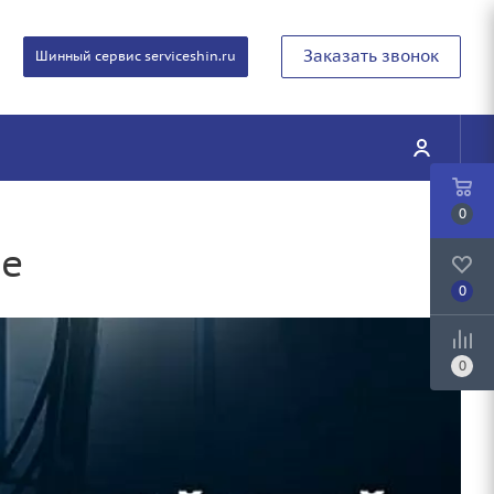
Заказать звонок
Шинный сервис serviceshin.ru
0
зе
0
0