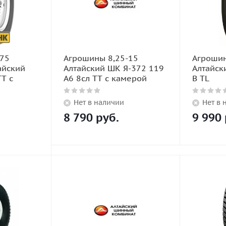
/75
Агрошины 8,25-15
Агрошин
айский
Алтайский ШК Я-372 119
Алтайск
TT с
А6 8сл TT с камерой
B TL
Нет в наличии
Нет в 
8 790
руб.
9 990