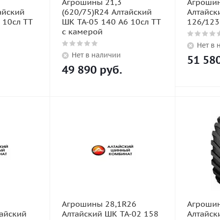
Агрошины 21,3
Агрошин
айский
(620/75)R24 Алтайский
Алтайск
 10сл TT
ШК TA-05 140 A6 10сл TT
126/123
с камерой
Нет в 
Нет в наличии
51 58
49 890
руб.
Агрошины 28,1R26
Агрошин
тайский
Алтайский ШК TA-02 158
Алтайск