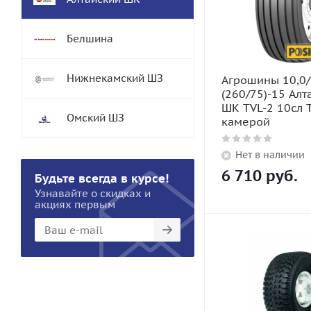
Белшина
Нижнекамский ШЗ
Агрошины 10,0
(260/75)-15 Алт
ШК TVL-2 10сл 
Омский ШЗ
камерой
Нет в наличии
6 710
руб.
Будьте всегда в курсе!
Узнавайте о скидках и
акциях первым