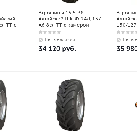
Агрошины 15,5-38
Агроши
айский
Алтайский ШК Ф-2АД 137
Алтайск
сл TT с
A6 8сл TT с камерой
130/127
Нет в наличии
Нет в 
34 120
руб.
35 98