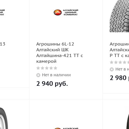
-13
Агрошины 6L-12
Агрошин
Алтайский ШК
Алтайск
Алтайшина-421 TT с
P TT с 
камерой
Нет в 
Нет в наличии
2 980
2 940
руб.