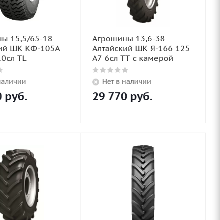
ы 15,5/65-18
Агрошины 13,6-38
ий ШК КФ-105А
Алтайский ШК Я-166 125
10сл TL
A7 6сл TT с камерой
наличии
Нет в наличии
0
руб.
29 770
руб.