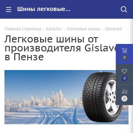
Шины легковые Gislaved купить в Пензе, цены на резину Gislaved для авто
Главная страница
-
Каталог
-
Легковые шины
-
Gislaved
Легковые шины от
производителя Gislaved
в Пензе
0
0
0