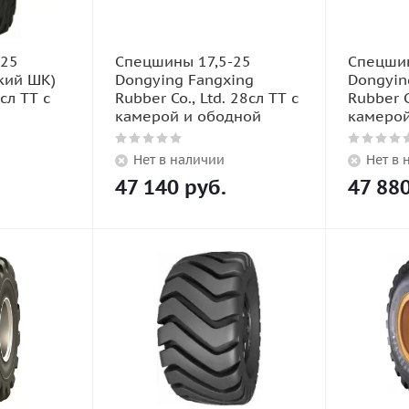
-25
Спецшины 17,5-25
Спецшин
кий ШК)
Dongying Fangxing
Dongyin
сл TT с
Rubber Co., Ltd. 28сл TT с
Rubber C
камерой и ободной
камерой
Нет в наличии
Нет в 
47 140
руб.
47 88