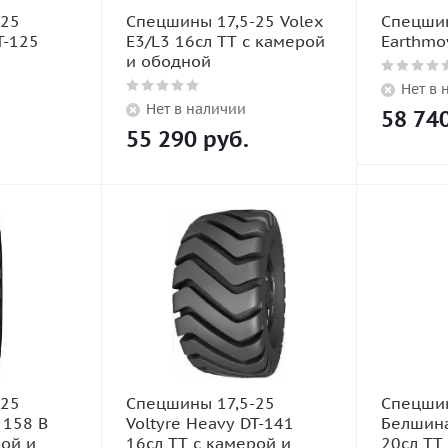
-25
Спецшины 17,5-25 Volex
Спецшин
T-125
E3/L3 16сл TT с камерой
Earthmo
и ободной
Нет в 
Нет в наличии
58 74
55 290
руб.
-25
Спецшины 17,5-25
Спецшин
 158 В
Voltyre Heavy DT-141
Белшина
рой и
16сл TT с камерой и
20сл TT