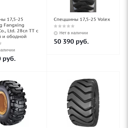
ы 17,5-25
Спецшины 17,5-25 Volex
g Fangxing
o., Ltd. 28сл TT с
Нет в наличии
 и ободной
50 390
руб.
наличии
0
руб.