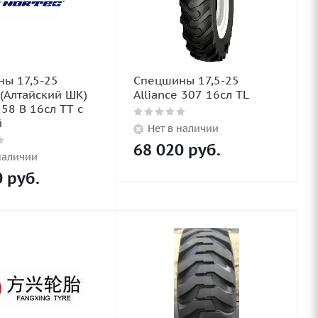
ы 17,5-25
Спецшины 17,5-25
(Алтайский ШК)
Alliance 307 16сл TL
58 B 16сл TT с
й
Нет в наличии
68 020
руб.
наличии
0
руб.