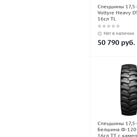
Спецшины 17,5
Voltyre Heavy D
16сл TL
Нет в наличии
50 790
руб.
Спецшины 17,5
Белшина Ф-120
16сл TT с каме