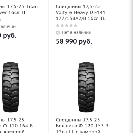
ы 17,5-25 Titan
Спецшины 17,5-25
ver 16сл TL
Voltyre Heavy DT-141
177/158A2/B 16сл TL
наличии
Нет в наличии
0
руб.
58 990
руб.
ы 17,5-25
Спецшины 17,5-25
 Ф-120 164 В
Белшина Ф-120 153 В
 с камерой
12сл TT с камерой