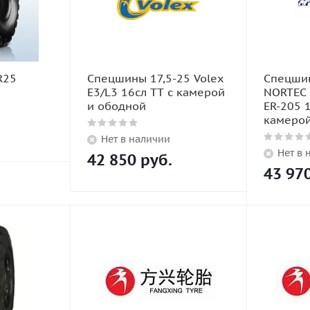
R25
Спецшины 17,5-25 Volex
Спецшин
E3/L3 16сл TT с камерой
NORTEC 
и ободной
ER-205 1
камеро
Нет в наличии
Нет в 
42 850
руб.
43 97