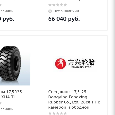
наличии
Нет в наличии
0
руб.
66 040
руб.
ы 17,5R25
Спецшины 17,5-25
n XHA TL
Dongying Fangxing
Rubber Co., Ltd. 28сл TT с
камерой и ободной
наличии