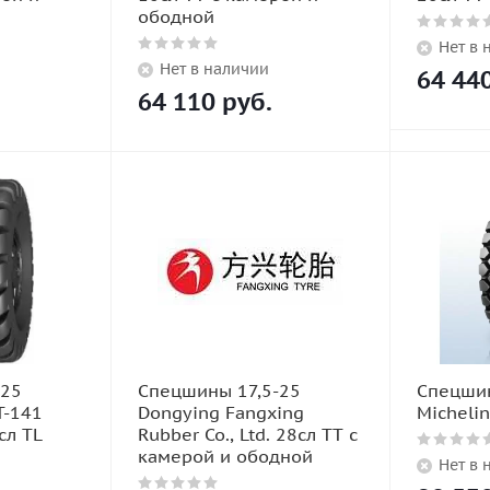
ободной
Нет в 
Нет в наличии
64 44
64 110
руб.
-25
Спецшины 17,5-25
Спецшин
T-141
Dongying Fangxing
Micheli
сл TL
Rubber Co., Ltd. 28сл TT с
камерой и ободной
Нет в 