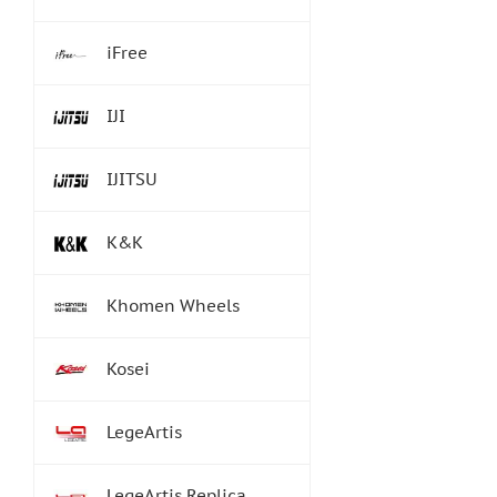
iFree
IJI
IJITSU
K&K
Khomen Wheels
Kosei
LegeArtis
LegeArtis Replica