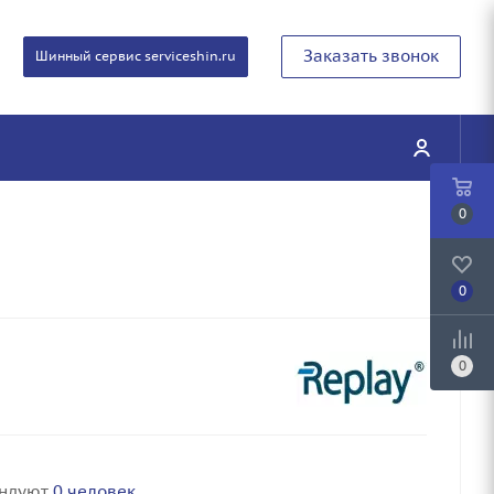
Заказать звонок
Шинный сервис serviceshin.ru
0
0
0
ендуют
0 человек