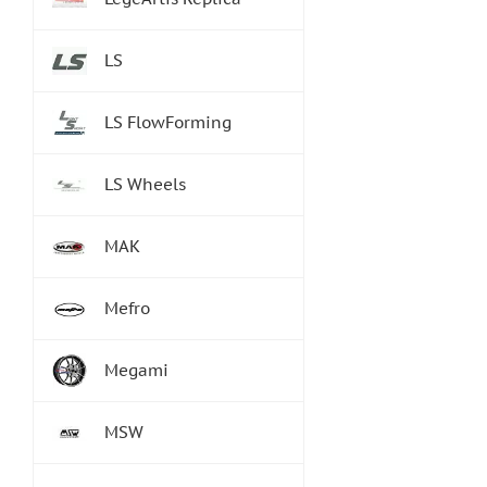
LS
LS FlowForming
LS Wheels
MAK
Mefro
Megami
MSW