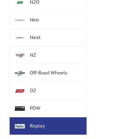
N2O
Neo
Next
NZ
Off-Road Wheels
OZ
PDW
Replay