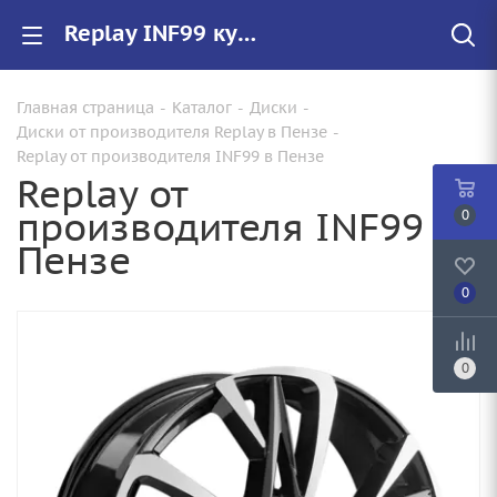
Replay INF99 купить в Пензе, низкие цены на автомобильные диски
Главная страница
-
Каталог
-
Диски
-
Диски от производителя Replay в Пензе
-
Replay от производителя INF99 в Пензе
Replay от
производителя INF99 в
0
Пензе
0
0