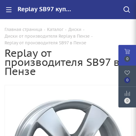
Replay SB97 купить в Пензе, низкие цены на автомобильные диски
Главная страница
-
Каталог
-
Диски
-
Диски от производителя Replay в Пензе
-
Replay от производителя SB97 в Пензе
Replay от
производителя SB97 в
0
Пензе
0
0