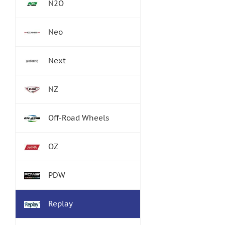
N2O
Neo
Next
NZ
Off-Road Wheels
OZ
PDW
Replay