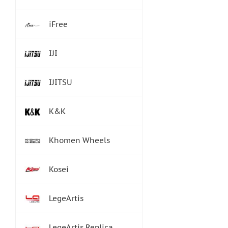
iFree
IJI
IJITSU
K&K
Khomen Wheels
Kosei
LegeArtis
LegeArtis Replica