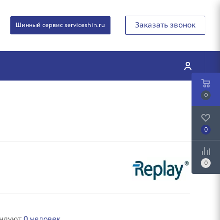
Заказать звонок
Шинный сервис serviceshin.ru
0
0
0
ендуют
0 человек