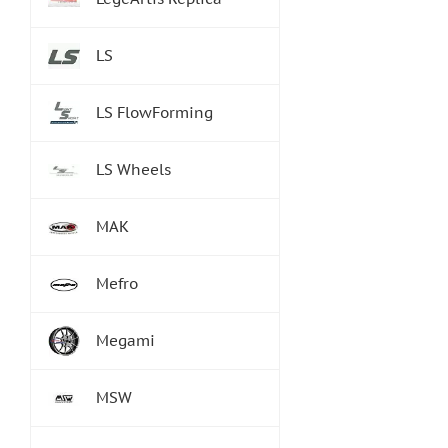
LS
LS FlowForming
LS Wheels
MAK
Mefro
Megami
MSW