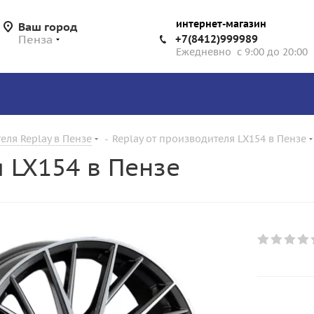
интернет-магазин
Ваш город
Пенза
+7(8412)999989
Ежедневно с 9:00 до 20:00
еля Replay в Пензе
-
Replay от производителя LX154 в Пензе
я LX154 в Пензе