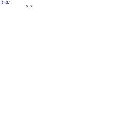
 D60,1
x x