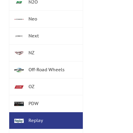
N2O
Neo
Next
NZ
Off-Road Wheels
OZ
PDW
Replay