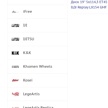
Диск 19'' 5x114,3 ET45
8,0J Replay LX154 GMF
iFree
IJI
IJITSU
K&K
Khomen Wheels
Kosei
LegeArtis
LegeArtis Replica