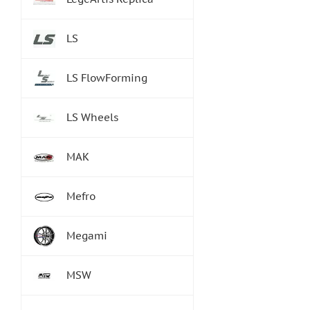
LS
LS FlowForming
LS Wheels
MAK
Mefro
Megami
MSW