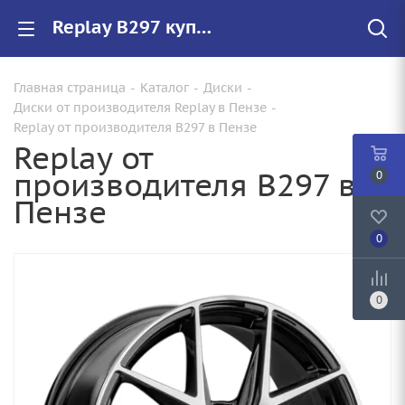
Replay B297 купить в Пензе, низкие цены на автомобильные диски
Главная страница
-
Каталог
-
Диски
-
Диски от производителя Replay в Пензе
-
Replay от производителя B297 в Пензе
Replay от
производителя B297 в
0
Пензе
0
0