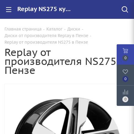
Replay NS275 купить в Пензе, низкие цены на автомобильные диски
Главная страница
-
Каталог
-
Диски
-
Диски от производителя Replay в Пензе
-
Replay от производителя NS275 в Пензе
Replay от
производителя NS275 в
0
Пензе
0
0