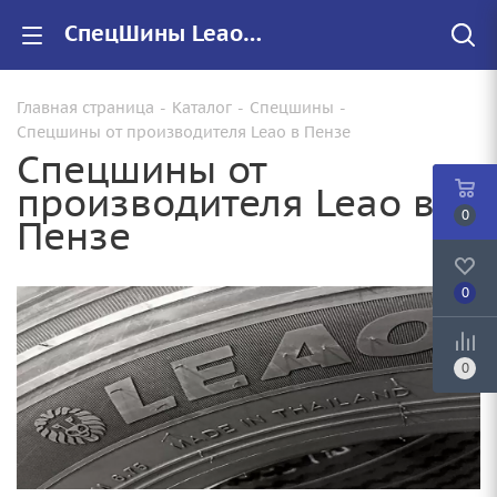
СпецШины Leao купить в Пензе, цены на резину Leao
Главная страница
-
Каталог
-
Спецшины
-
Спецшины от производителя Leao в Пензе
Спецшины от
производителя Leao в
0
Пензе
0
0