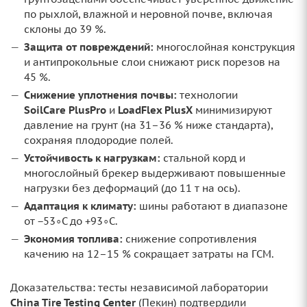
по рыхлой, влажной и неровной почве, включая
склоны до 39 %.
Защита от повреждений:
многослойная конструкция
и антипрокольные слои снижают риск порезов на
45 %.
Снижение уплотнения почвы:
технологии
SoilCare PlusPro
и
LoadFlex PlusX
минимизируют
давление на грунт (на 31–36 % ниже стандарта),
сохраняя плодородие полей.
Устойчивость к нагрузкам:
стальной корд и
многослойный брекер выдерживают повышенные
нагрузки без деформаций (до 11 т на ось).
Адаптация к климату:
шины работают в диапазоне
от −53∘C до +93∘C.
Экономия топлива:
снижение сопротивления
качению на 12–15 % сокращает затраты на ГСМ.
Доказательства: тесты независимой лаборатории
China Tire Testing Center
(Пекин) подтвердили