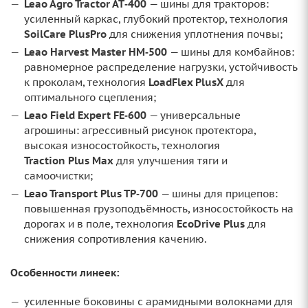
Leao Agro Tractor AT‑400
— шины для тракторов:
усиленный каркас, глубокий протектор, технология
SoilCare PlusPro
для снижения уплотнения почвы;
Leao Harvest Master HM‑500
— шины для комбайнов:
равномерное распределение нагрузки, устойчивость
к проколам, технология
LoadFlex PlusX
для
оптимального сцепления;
Leao Field Expert FE‑600
— универсальные
агрошины: агрессивный рисунок протектора,
высокая износостойкость, технология
Traction Plus Max
для улучшения тяги и
самоочистки;
Leao Transport Plus TP‑700
— шины для прицепов:
повышенная грузоподъёмность, износостойкость на
дорогах и в поле, технология
EcoDrive Plus
для
снижения сопротивления качению.
Особенности линеек:
усиленные боковины с арамидными волокнами для